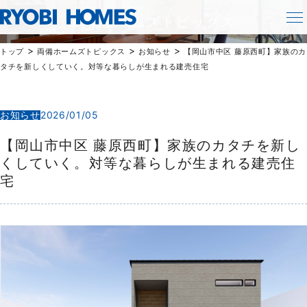
TOPICS
両備ホームズトピックス
>
>
>
トップ
両備ホームズトピックス
お知らせ
【岡山市中区 藤原西町】家族のカ
タチを新しくしていく。対等な暮らしが生まれる建売住宅
お知らせ
2026/01/05
【岡山市中区 藤原西町】家族のカタチを新し
くしていく。対等な暮らしが生まれる建売住
宅