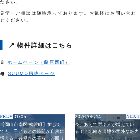
ださい。
見学・ご相談は随時承っております。お気軽にお問い合わ
せください。
📍 物件詳細はこちら
📄
ホームページ（藤原西町）
🏘️
SUUMO掲載ページ
2026/01/05
2026/05/14
PREV
NEXT
【岡山市南区 松浜町】忙しく
今、あえて選ぶ人が増えてい
ても、子どもとの時間が自然に
る！？北向き土地の意外な魅力
増える。共働きの暮らしが回り