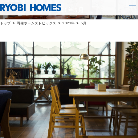
TOPICS
2021年5月
>
>
>
トップ
両備ホームズトピックス
2021年
5月