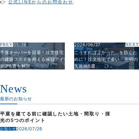
👉
公式LINEからのお問合わせ
2026/05/28
2026/06/27
PREV
NEXT
予算オーバーを回避！注文住宅
こうすればよかった…を防ぐた
の建築コストを抑える減額アイ
めに！注文住宅で多い「照明の
デア5選を解説
失敗例5選」
News
最新のお知らせ
平屋を建てる前に確認したい土地・間取り・採
光の5つのポイント
2026/07/26
お知らせ