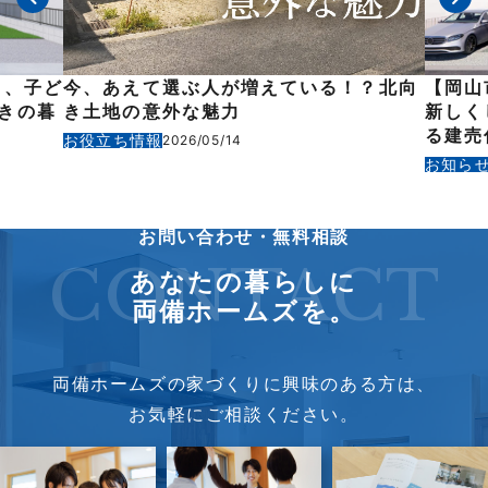
も、子ど
今、あえて選ぶ人が増えている！？北向
【岡山
きの暮
き土地の意外な魅力
新しく
る建売
お役立ち情報
2026/05/14
お知ら
お問い合わせ・無料相談
CONTACT
あなたの暮らしに
両備ホームズを。
両備ホームズの家づくりに興味のある方は、
お気軽にご相談ください。