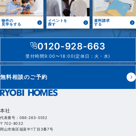
物件の
イベントを
資料請求
見学をする
探す
する
0120-928-663
受付時間9:00〜18:00(定休日：火・水)
無料相談のご予約
本社
代表番号：086-263-5552
〒702-8032
岡山市南区福富中1丁目3番7号