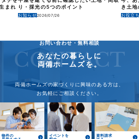
カタチを
平屋を建てる前に確認したい土地・間取
今、あ
生まれ
り・採光の5つのポイント
き土地
お知らせ
お役立
2026/07/26
お問い合わせ・無料相談
CONTACT
あなたの暮らしに
両備ホームズを。
両備ホームズの家づくりに興味のある方は、
お気軽にご相談ください。
物件の
イベントを
資料請求