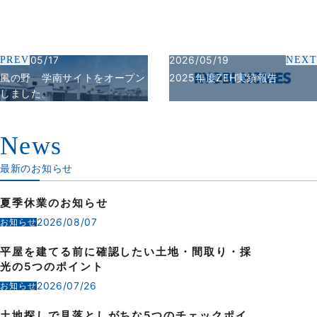
2024/05/17
2026/05/19
PREV
NEXT
風の野 学南サイトをオープン
2025年度ZEH実績報告
しました。
News
最新のお知らせ
夏季休業のお知らせ
2026/08/07
お知らせ
平屋を建てる前に確認したい土地・間取り・採
光の5つのポイント
2026/07/26
お知らせ
土地探しで見落としがちな5つのチェックポイ