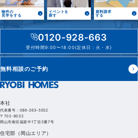
物件の
イベントを
資料請求
見学をする
探す
する
0120-928-663
受付時間9:00〜18:00(定休日：火・水)
無料相談のご予約
本社
代表番号：086-263-5552
〒702-8032
岡山市南区福富中1丁目3番7号
住宅部（岡山エリア）