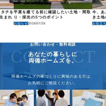
カタチを
平屋を建てる前に確認したい土地・間取
今、あ
生まれ
り・採光の5つのポイント
き土地
お知らせ
お役立
2026/07/26
お問い合わせ・無料相談
CONTACT
あなたの暮らしに
両備ホームズを。
両備ホームズの家づくりに興味のある方は、
お気軽にご相談ください。