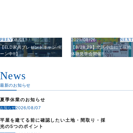
2021/08/01
2021/08/26
PREV
NEXT
【ELD家具プレゼントキャンペ
【8/28,29】北区小山にて現地
ーン中‼】
体験見学会開催‼
News
最新のお知らせ
夏季休業のお知らせ
2026/08/07
お知らせ
平屋を建てる前に確認したい土地・間取り・採
光の5つのポイント