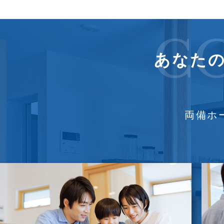
C
あなた
両備ホ