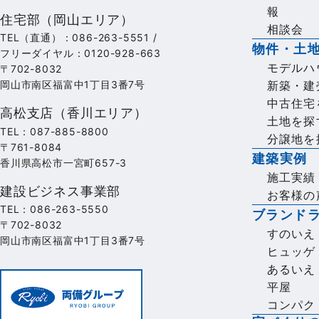
報
住宅部（岡山エリア）
相談会
TEL（直通）：086-263-5551 /
物件・土
フリーダイヤル：0120-928-663
モデルハ
〒702-8032
新築・建
岡山市南区福富中1丁目3番7号
中古住宅
高松支店（香川エリア）
土地を探
TEL：087-885-8800
分譲地を
〒761-8084
建築実例
香川県高松市一宮町657-3
施工実績
建設ビジネス事業部
お客様の
TEL：086-263-5550
ブランド
〒702-8032
すのいえ
岡山市南区福富中1丁目3番7号
ヒュッゲ
あるいえ
平屋
コンパク