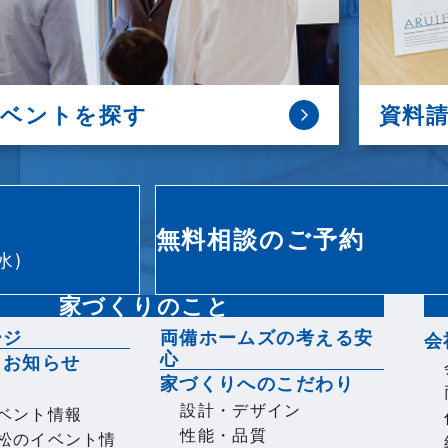
イベントを
探す
資料
無料相談のご予約
水)
家づくりのこと
ージ
両備ホームズの考える安
会
心
・お知らせ
家づくりへのこだわり
設計・デザイン
ベント情報
性能・品質
松のイベント情