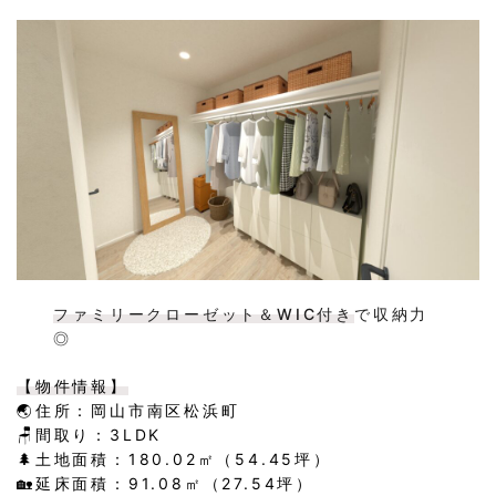
ファミリークローゼット＆WIC付き
で収納力
◎
【物件情報】
🌏住所：岡山市南区松浜町
🪑間取り：3LDK
🌲土地面積：180.02㎡（54.45坪）
🏡延床面積：91.08㎡（27.54坪）