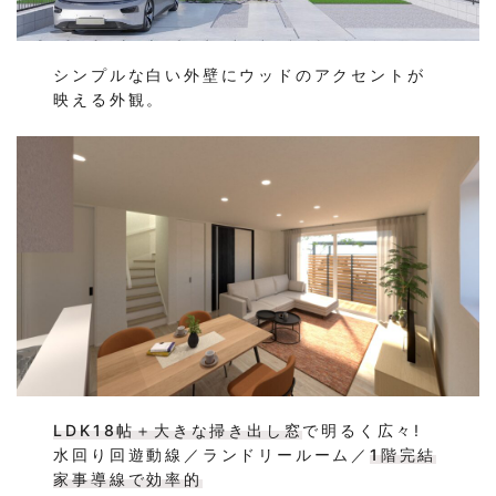
シンプルな白い外壁にウッドのアクセントが
映える外観。
LDK18帖＋大きな掃き出し窓
で明るく広々!
水回り回遊動線／ランドリールーム／
1階完結
家事導線で効率的