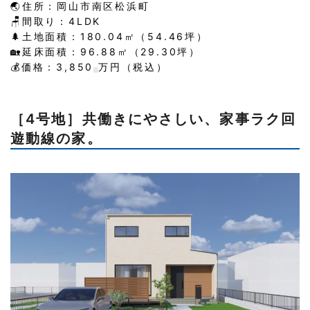
🌏住所：岡山市南区松浜町
🪑間取り：4LDK
🌲土地面積：180.04㎡（54.46坪）
🏡延床面積：96.88㎡（29.30坪）
💰価格：3,850
万円（税込）
［4号地］共働きにやさしい、家事ラク回
遊動線の家。