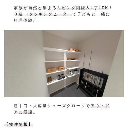
家族が自然と集まる
リビング階段＆L字LDK
！
３連IHクッキングヒーター
で子どもと一緒に
料理体験♪
勝手口・大容量シューズクロークで
アウトド
アに最適
。
【物件情報】