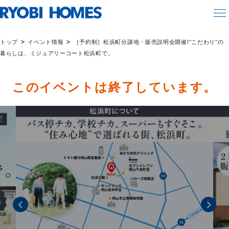
>
>
トップ
イベント情報
［予約制］松浜町分譲地・販売説明会開催!“こだわり”の
暮らしは、ミジュアリーコート松浜町で。
このイベントは終了しています。