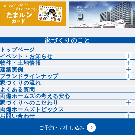
家づくりのこと
トップページ
イベント・お知らせ
物件・土地情報
建築実例
ブランドラインナップ
家づくりの流れ
よくある質問
両備ホームズの考える安心
家づくりへのこだわり
両備ホームズトピックス
お問い合わせ
ご予約・お申し込み
両備ホームズのこと
イベント
情報
来場予約
資料請求