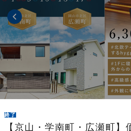
終了
【京山・学南町・広瀬町】