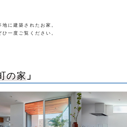
等地に建築されたお家。
ぜひ一度ご覧ください。
町の家
」