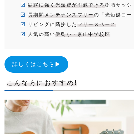
結露に強く光熱費が削減できる
樹脂サッシ
長期間メンテナンスフリー
の「光触媒コー
リビングに隣接した
フリースペース
人気の高い
伊島小・京山中学校区
詳しくはこちら▶︎
こんな方におすすめ!