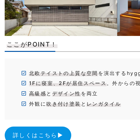
ここがPOINT！
北欧テイストの上質な空間
を演出するhygg
1Fに寝室、2Fが居住スペース
。外からの
高級感
と
デザイン性
を両立
外観に
吹き付け塗装
と
レンガタイル
詳しくはこちら▶︎