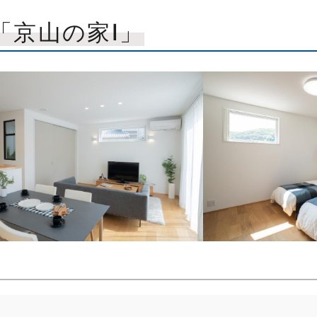
「京山の家Ⅰ」