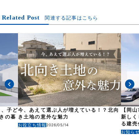
Related Post
関連する記事はこちら
も、子ど
今、あえて選ぶ人が増えている！？北向
【岡山
きの暮
き土地の意外な魅力
新しく
る建売
お役立ち情報
2026/05/14
お知ら