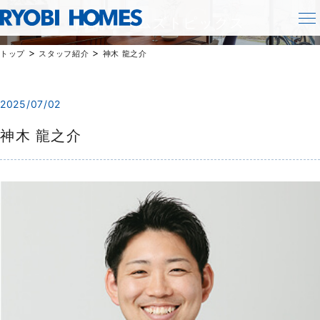
TOPICS
両備ホームズトピックス
>
>
トップ
スタッフ紹介
神木 龍之介
2025/07/02
神木 龍之介