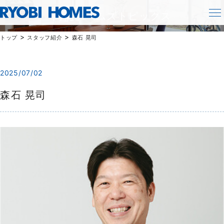
TOPICS
両備ホームズトピックス
>
>
トップ
スタッフ紹介
森石 晃司
2025/07/02
森石 晃司