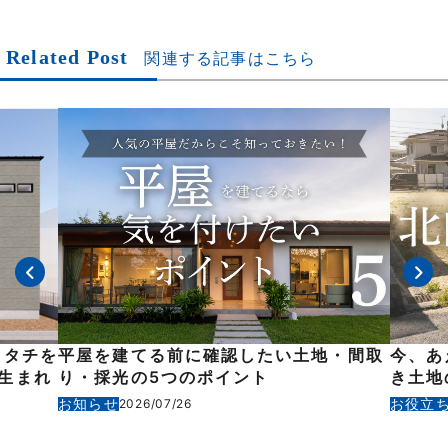
Related Post
関連する記事はこちら
カタチを
平屋を建てる前に確認したい土地・間取
今、あ
生まれ
り・採光の5つのポイント
き土地
お知らせ
お役立
2026/07/26